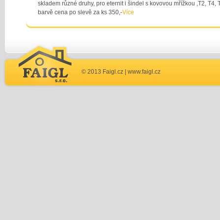
skladem různé druhy, pro eternit i šindel s kovovou mřížkou ,T2, T4, 
barvě cena po slevě za ks 350,-
Více
© 2013 Faigl.cz |
www.faigl.cz