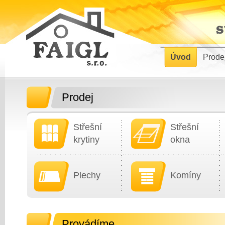
Úvod
Prode
Prodej
Střešní
Střešní
krytiny
okna
Plechy
Komíny
Provádíme